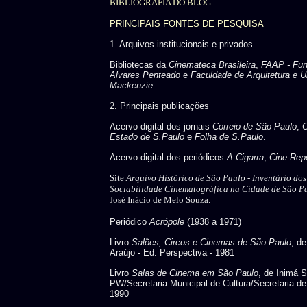
BIBLIOGRAFIA DO BLOG
PRINCIPAIS FONTES DE PESQUISA
1. Arquivos institucionais e privados
Bibliotecas da
Cinemateca Brasileira
,
FAAP - Fu
Alvares Penteado
e
Faculdade de Arquitetura e U
Mackenzie
.
2. Principais publicações
Acervo digital dos jornais
Correio de São Paulo
,
C
Estado de S.Paulo
e
Folha de S.Paulo
.
Acervo digital dos periódicos
A Cigarra
,
Cine-Repo
Site
Arquivo Histórico de São Paulo -
Inventário do
Sociabilidade Cinematográfica na Cidade de São P
José Inácio de Melo Souza.
Periódico
Acrópole
(1938 a 1971)
Livro
Salões, Circos e Cinemas de São Paulo
, d
Araújo - Ed. Perspectiva - 1981
Livro
Salas de Cinema em São Paulo
, de Inimá 
PW/Secretaria Municipal de Cultura/Secretaria de
1990