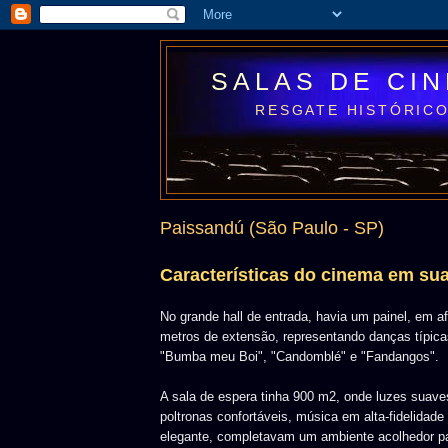
SALAS DE CI
RESGATE HISTÓRICO
Paissandú (São Paulo - SP)
Características do cinema em su
No grande hall de entrada, havia um painel, em a
metros de extensão, representando danças típic
"Bumba meu Boi", "Candomblé" e "Fandangos".
A sala de espera tinha 900 m2, onde luzes suaves
poltronas confortáveis, música em alta-fidelidad
elegante, completavam um ambiente acolhedor pa