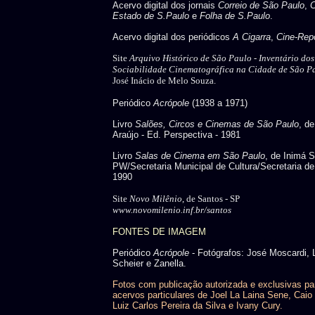
Acervo digital dos jornais
Correio de São Paulo
,
C
Estado de S.Paulo
e
Folha de S.Paulo
.
Acervo digital dos periódicos
A Cigarra
,
Cine-Repo
Site
Arquivo Histórico de São Paulo -
Inventário do
Sociabilidade Cinematográfica na Cidade de São P
José Inácio de Melo Souza.
Periódico
Acrópole
(1938 a 1971)
Livro
Salões, Circos e Cinemas de São Paulo
, d
Araújo - Ed. Perspectiva - 1981
Livro
Salas de Cinema em São Paulo
, de Inimá 
PW/Secretaria Municipal de Cultura/Secretaria de
1990
Site
Novo Milênio
, de Santos - SP
www.novomilenio.inf.br/santos
FONTES DE IMAGEM
Periódico
Acrópole
- Fotógrafos: José Moscardi, 
Scheier e Zanella.
Fotos com publicação autorizada e exclusivas pa
acervos particulares de Joel La Laina Sene, Caio 
Luiz Carlos Pereira da Silva e Ivany Cury.