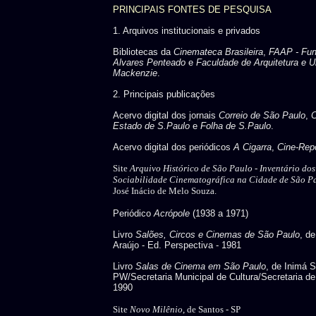
PRINCIPAIS FONTES DE PESQUISA
1. Arquivos institucionais e privados
Bibliotecas da
Cinemateca Brasileira
,
FAAP - Fu
Alvares Penteado
e
Faculdade de Arquitetura e U
Mackenzie
.
2. Principais publicações
Acervo digital dos jornais
Correio de São Paulo
,
C
Estado de S.Paulo
e
Folha de S.Paulo
.
Acervo digital dos periódicos
A Cigarra
,
Cine-Repo
Site
Arquivo Histórico de São Paulo -
Inventário do
Sociabilidade Cinematográfica na Cidade de São P
José Inácio de Melo Souza.
Periódico
Acrópole
(1938 a 1971)
Livro
Salões, Circos e Cinemas de São Paulo
, d
Araújo - Ed. Perspectiva - 1981
Livro
Salas de Cinema em São Paulo
, de Inimá 
PW/Secretaria Municipal de Cultura/Secretaria de
1990
Site
Novo Milênio
, de Santos - SP