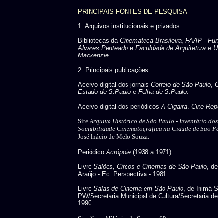
PRINCIPAIS FONTES DE PESQUISA
1. Arquivos institucionais e privados
Bibliotecas da
Cinemateca Brasileira
,
FAAP - Fu
Alvares Penteado
e
Faculdade de Arquitetura e U
Mackenzie
.
2. Principais publicações
Acervo digital dos jornais
Correio de São Paulo
,
C
Estado de S.Paulo
e
Folha de S.Paulo
.
Acervo digital dos periódicos
A Cigarra
,
Cine-Repo
Site
Arquivo Histórico de São Paulo -
Inventário do
Sociabilidade Cinematográfica na Cidade de São P
José Inácio de Melo Souza.
Periódico
Acrópole
(1938 a 1971)
Livro
Salões, Circos e Cinemas de São Paulo
, d
Araújo - Ed. Perspectiva - 1981
Livro
Salas de Cinema em São Paulo
, de Inimá 
PW/Secretaria Municipal de Cultura/Secretaria de
1990