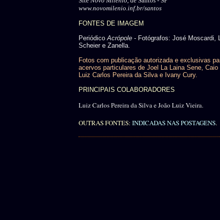
Site
Novo Milênio
, de Santos - SP
www.novomilenio.inf.br/santos
FONTES DE IMAGEM
Periódico
Acrópole
- Fotógrafos: José Moscardi, 
Scheier e Zanella.
Fotos com publicação autorizada e exclusivas pa
acervos particulares de Joel La Laina Sene, Caio 
Luiz Carlos Pereira da Silva e Ivany Cury.
PRINCIPAIS COLABORADORES
Luiz Carlos Pereira da Silva e João Luiz Vieira.
OUTRAS FONTES:
INDICADAS NAS POSTAGENS
.