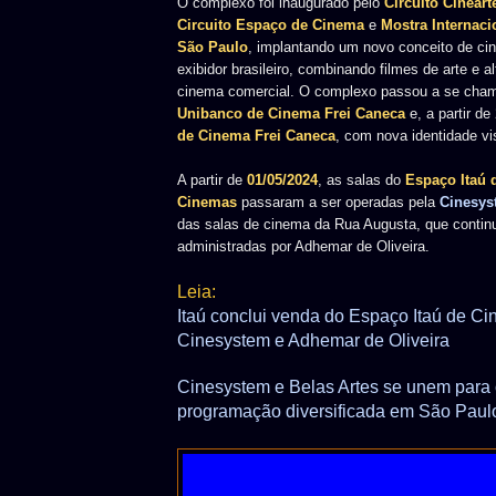
O complexo foi inaugurado pelo
Circuito
Cineart
Circuito
Espaço de Cinema
e
Mostra Internac
São Paulo
, implantando um novo conceito de c
exibidor brasileiro,
combinando filmes de arte e a
cinema comercial
. O complexo passou a se cha
Unibanco de Cinema Frei Caneca
e,
a partir d
de Cinema Frei Caneca
, com nova identidade vi
A partir de
01/05/2024
, as salas do
Espaço Itaú 
Cinemas
passaram a ser operadas pela
Cinesys
das salas de cinema da Rua Augusta, que conti
administradas por Adhemar de Oliveira.
Leia:
Itaú conclui venda do Espaço Itaú de C
Cinesystem e Adhemar de Oliveira
Cinesystem e Belas Artes se unem para 
programação diversificada em São Paul