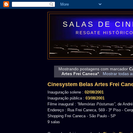
SALAS DE CI
RESGATE HISTÓRICO
Mostrando postagens com marcador
Ca
Artes Frei Caneca*
.
Mostrar todas 
Cinesystem Belas Artes Frei Can
Inauguração solene :
02/08/2001
Inauguração pública :
03/08/2001
Filme inaugural :
“Memórias Póstumas”
, de André
Endereço : Rua Frei Caneca, 569 - 3º Piso - Cerq
Shopping Frei Caneca - São Paulo - SP
9 salas