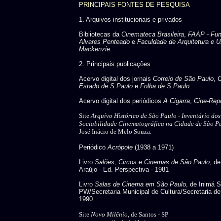
PRINCIPAIS FONTES DE PESQUISA
1. Arquivos institucionais e privados
Bibliotecas da
Cinemateca Brasileira
,
FAAP - Fu
Alvares Penteado
e
Faculdade de Arquitetura e U
Mackenzie
.
2. Principais publicações
Acervo digital dos jornais
Correio de São Paulo
,
C
Estado de S.Paulo
e
Folha de S.Paulo
.
Acervo digital dos periódicos
A Cigarra
,
Cine-Repo
Site
Arquivo Histórico de São Paulo -
Inventário do
Sociabilidade Cinematográfica na Cidade de São P
José Inácio de Melo Souza.
Periódico
Acrópole
(1938 a 1971)
Livro
Salões, Circos e Cinemas de São Paulo
, d
Araújo - Ed. Perspectiva - 1981
Livro
Salas de Cinema em São Paulo
, de Inimá 
PW/Secretaria Municipal de Cultura/Secretaria de
1990
Site
Novo Milênio
, de Santos - SP