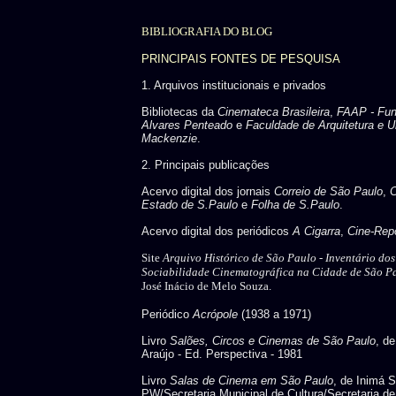
BIBLIOGRAFIA DO BLOG
PRINCIPAIS FONTES DE PESQUISA
1. Arquivos institucionais e privados
Bibliotecas da
Cinemateca Brasileira
,
FAAP - Fu
Alvares Penteado
e
Faculdade de Arquitetura e U
Mackenzie
.
2. Principais publicações
Acervo digital dos jornais
Correio de São Paulo
,
C
Estado de S.Paulo
e
Folha de S.Paulo
.
Acervo digital dos periódicos
A Cigarra
,
Cine-Repo
Site
Arquivo Histórico de São Paulo -
Inventário do
Sociabilidade Cinematográfica na Cidade de São P
José Inácio de Melo Souza.
Periódico
Acrópole
(1938 a 1971)
Livro
Salões, Circos e Cinemas de São Paulo
, d
Araújo - Ed. Perspectiva - 1981
Livro
Salas de Cinema em São Paulo
, de Inimá 
PW/Secretaria Municipal de Cultura/Secretaria de