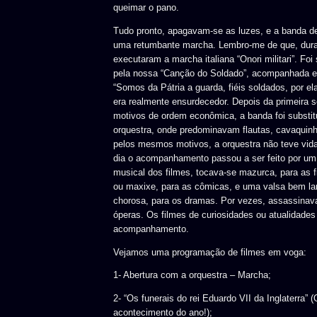
queimar o pano.
Tudo pronto, apagavam-se as luzes, e a banda d
uma retumbante marcha. Lembro-me de que, dura
executaram a marcha italiana “Onori militari”. Foi
pela nossa “Canção do Soldado”, acompanhada em
“Somos da Pátria a guarda, fiéis soldados, por e
era realmente ensurdecedor. Depois da primeira 
motivos de ordem econômica, a banda foi substi
orquestra, onde predominavam flautas, cavaquinh
pelos mesmos motivos, a orquestra não teve vida
dia o acompanhamento passou a ser feito por um
musical dos filmes, tocava-se mazurca, para as fi
ou maxixe, para as cômicas, e uma valsa bem lan
chorosa, para os dramas. Por vezes, assassinav
óperas. Os filmes de curiosidades ou atualidades
acompanhamento.
Vejamos uma programação de filmes em voga:
1- Abertura com a orquestra – Marcha;
2- “Os funerais do rei Eduardo VII da Inglaterra” 
acontecimento do ano!);