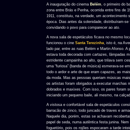
A inauguração do cinema
Belém
, o primeiro do 
zona entre Brás e Penha, ocorrida entre fins de 1
1911, constituiu, na verdade, um acontecimento 
época. Dias antes da solenidade, distribuíram-se 
convidando o povo para comparecer ao ato.
A nova sala de espetáculos ficava no mesmo loca
funcionou o cine
Santa
Terezinha
, isto é, na Av
lado par, entre as ruas Belém e Martin Afonso. A 
estava toda decorada com cartazes, lâmpadas m
estridente campainha ao alto, que trilava sem ce
uma “furiosa” (banda de música) esmerava-se e
todo o ardor e arte de que eram capazes, as mais
da moda. Mas as pessoas queriam músicas mai
os artistas foram obrigados a executar marchas mi
dobrados e maxixes. Com isso, os pares foram s
iniciando um pequeno baile, ali mesmo, na calçad
A vistosa e confortável sala de espetáculos cons
barracão de zinco, todo juncado de traves e arm
Naquele dia, porém, estas se achavam recobertas
papel de seda, numa autêntica festa junina. Nem 
foguetório, pois os rojões espocaram a tarde intei