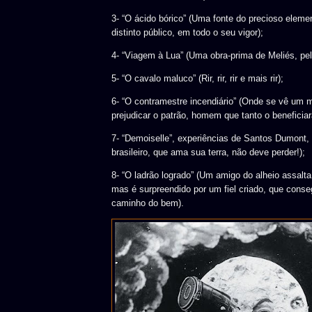
3- “O ácido bórico” (Uma fonte do precioso elemen
distinto público, em todo o seu vigor);
4- “Viagem à Lua” (Uma obra-prima de Meliés, pel
5- “O cavalo maluco” (Rir, rir, rir e mais rir);
6- “O contramestre incendiário” (Onde se vê um 
prejudicar o patrão, homem que tanto o beneficiar
7- “Demoiselle”, experiências de Santos Dumont,
brasileiro, que ama sua terra, não deve perder!);
8- “O ladrão logrado” (Um amigo do alheio assalt
mas é surpreendido por um fiel criado, que conse
caminho do bem).