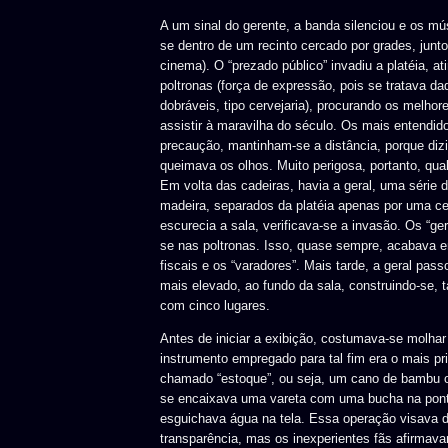
A um sinal do gerente, a banda silenciou e os mú
se dentro de um recinto cercado por grades, junto 
cinema). O “prezado público” invadiu a platéia, at
poltronas (força de expressão, pois se tratava da
dobráveis, tipo cervejaria), procurando os melhor
assistir à maravilha do século. Os mais entendi
precaução, mantinham-se a distância, porque dizi
queimava os olhos. Muito perigosa, portanto, qua
Em volta das cadeiras, havia a geral, uma série 
madeira, separados da platéia apenas por uma ce
escurecia a sala, verificava-se a invasão. Os “gera
se nas poltronas. Isso, quase sempre, acabava e
fiscais e os “varadores”. Mais tarde, a geral pas
mais elevado, ao fundo da sala, construindo-se,
com cinco lugares.
Antes de iniciar a exibição, costumava-se molhar 
instrumento empregado para tal fim era o mais pri
chamado “estoque”, ou seja, um cano de bambu 
se encaixava uma vareta com uma bucha na pont
esguichava água na tela. Essa operação visava d
transparência, mas os inexperientes fãs afirmav