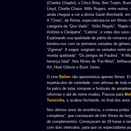
(Charles Chaplin), o Chico Bóia, Ben Turpin, Bus
Lloyd, Charlie Chase, Wills Rogers, entre outros
ainda cheguei a ver a divina Sarah Bernhardt, em 
A “Cines”, de Roma, especializara-se em filmes h
categoria de “Quo Vadis”, “Atílio Regolo”, “Rapto
Antônio e Cleópatra”, “Cabíria”, e vidas dos seu
Explorando sua qualidade de pátria do romance po
brindou-nos com os primeiros seriados do gêner
“Zigomar”. A seguir, surgiram os seriados norte-
moeda quebrada”, “Os perigos de Paulina”, “A filha
herança fatal”. Nos filmes de “Far-West”, brilha
Art, Hoot Gibson e Buck Jones.
O cine
Belém
não apresentava apenas filmes. 
espetáculos de variedade, com artistas de toda e
foi palco de lutas romanas e festivais de amadore
reformas e até de nome mudou. Passou para
Mel
Terezinha
, e acabou fechando, no final dos anos
Nos últimos anos de existência, o cinema exibia 
completos”, que constavam de três filmes de lo
de complementos. Começavam às 19 horas e iam 
com dois intervalos, para que os espectadores p