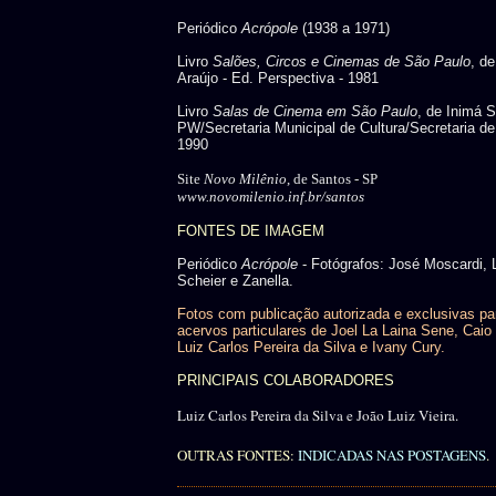
Periódico
Acrópole
(1938 a 1971)
Livro
Salões, Circos e Cinemas de São Paulo
, d
Araújo - Ed. Perspectiva - 1981
Livro
Salas de Cinema em São Paulo
, de Inimá 
PW/Secretaria Municipal de Cultura/Secretaria de
1990
Site
Novo Milênio
, de Santos - SP
www.novomilenio.inf.br/santos
FONTES DE IMAGEM
Periódico
Acrópole
- Fotógrafos: José Moscardi, 
Scheier e Zanella.
Fotos com publicação autorizada e exclusivas pa
acervos particulares de Joel La Laina Sene, Caio 
Luiz Carlos Pereira da Silva e Ivany Cury.
PRINCIPAIS COLABORADORES
Luiz Carlos Pereira da Silva e João Luiz Vieira.
OUTRAS FONTES:
INDICADAS NAS POSTAGENS
.