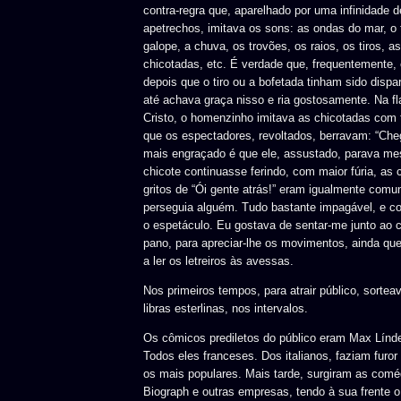
contra-regra que, aparelhado por uma infinidade 
apetrechos, imitava os sons: as ondas do mar, o
galope, a chuva, os trovões, os raios, os tiros, a
chicotadas, etc. É verdade que, frequentemente, 
depois que o tiro ou a bofetada tinham sido disp
até achava graça nisso e ria gostosamente. Na f
Cristo, o homenzinho imitava as chicotadas com
que os espectadores, revoltados, berravam: “Che
mais engraçado é que ele, assustado, parava m
chicote continuasse ferindo, com maior fúria, as
gritos de “Ói gente atrás!” eram igualmente comu
perseguia alguém. Tudo bastante impagável, e co
o espetáculo. Eu gostava de sentar-me junto ao c
pano, para apreciar-lhe os movimentos, ainda que
a ler os letreiros às avessas.
Nos primeiros tempos, para atrair público, sorte
libras esterlinas, nos intervalos.
Os cômicos prediletos do público eram Max Línder
Todos eles franceses. Dos italianos, faziam furor T
os mais populares. Mais tarde, surgiram as comé
Biograph e outras empresas, tendo à sua frente o 