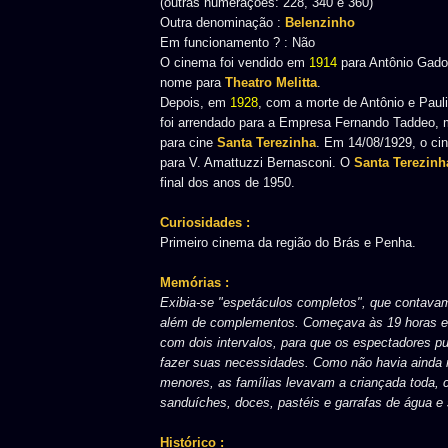
(outras numerações: 228, 340 e 360)
Outra denominação :
Belenzinho
Em funcionamento ? : Não
O cinema foi vendido em
1914
para Antônio Gadot
nome para
Theatro Melitta
.
Depois, em
1928
, com a morte de Antônio e Paul
foi arrendado para a Empresa Fernando Taddeo,
para cine
Santa Terezinha
. Em 14/08/1929, o ci
para V. Amattuzzi Bernasconi. O
Santa Terezinh
final dos anos de 1950.
Curiosidades :
Primeiro cinema da região do Brás e Penha.
Memórias :
Exibia-se "espetáculos completos", que contavam
além de complementos. Começava às 19 horas e i
com dois intervalos, para que os espectadores p
fazer suas necessidades. Como não havia ainda r
menores, as famílias levavam a criançada toda,
sanduíches, doces, pastéis e garrafas de água e
Histórico :