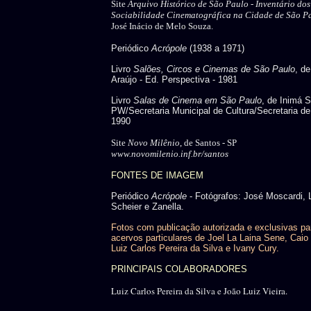
Site
Arquivo Histórico de São Paulo -
Inventário do
Sociabilidade Cinematográfica na Cidade de São P
José Inácio de Melo Souza.
Periódico
Acrópole
(1938 a 1971)
Livro
Salões, Circos e Cinemas de São Paulo
, d
Araújo - Ed. Perspectiva - 1981
Livro
Salas de Cinema em São Paulo
, de Inimá 
PW/Secretaria Municipal de Cultura/Secretaria de
1990
Site
Novo Milênio
, de Santos - SP
www.novomilenio.inf.br/santos
FONTES DE IMAGEM
Periódico
Acrópole
- Fotógrafos: José Moscardi, 
Scheier e Zanella.
Fotos com publicação autorizada e exclusivas pa
acervos particulares de Joel La Laina Sene, Caio 
Luiz Carlos Pereira da Silva e Ivany Cury.
PRINCIPAIS COLABORADORES
Luiz Carlos Pereira da Silva e João Luiz Vieira.