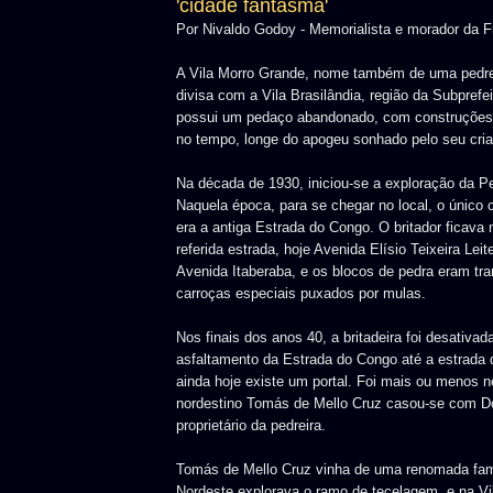
'cidade fantasma'
Por Nivaldo Godoy - Memorialista e morador da 
A Vila Morro Grande, nome também de uma pedre
divisa com a Vila Brasilândia, região da Subprefe
possui um pedaço abandonado, com construções
no tempo, longe do apogeu sonhado pelo seu cria
Na década de 1930, iniciou-se a exploração da P
Naquela época, para se chegar no local, o único 
era a antiga Estrada do Congo. O britador ficava
referida estrada, hoje Avenida Elísio Teixeira Lei
Avenida Itaberaba, e os blocos de pedra eram tra
carroças especiais puxados por mulas.
Nos finais dos anos 40, a britadeira foi desativad
asfaltamento da Estrada do Congo até a estrada 
ainda hoje existe um portal. Foi mais ou menos 
nordestino Tomás de Mello Cruz casou-se com Do
proprietário da pedreira.
Tomás de Mello Cruz vinha de uma renomada famí
Nordeste explorava o ramo de tecelagem, e na Vi