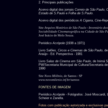
2. Principais publicações
Acervo digital dos jornais
Correio de São Paulo
,
C
Estado de S.Paulo
e
Folha de S.Paulo
.
Acervo digital dos periódicos
A Cigarra
,
Cine-Repo
Site
Arquivo Histórico de São Paulo -
Inventário do
Sociabilidade Cinematográfica na Cidade de São P
José Inácio de Melo Souza.
Periódico
Acrópole
(1938 a 1971)
Livro
Salões, Circos e Cinemas de São Paulo
, d
Araújo - Ed. Perspectiva - 1981
Livro
Salas de Cinema em São Paulo
, de Inimá 
PW/Secretaria Municipal de Cultura/Secretaria de
1990
Site
Novo Milênio
, de Santos - SP
www.novomilenio.inf.br/santos
FONTES DE IMAGEM
Periódico
Acrópole
- Fotógrafos: José Moscardi, 
Scheier e Zanella.
Fotos com publicação autorizada e exclusivas pa