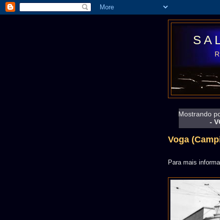
SA
Mostrando p
- 
Voga (Campi
Para mais inform