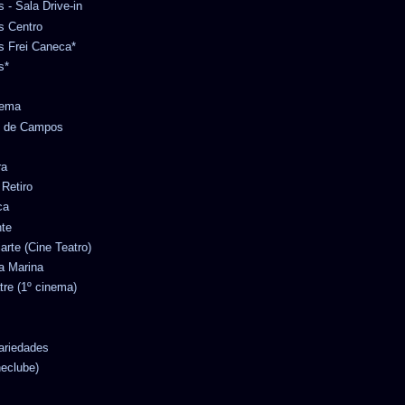
s - Sala Drive-in
es Centro
es Frei Caneca*
s*
nema
no de Campos
ra
 Retiro
ca
nte
iarte (Cine Teatro)
ta Marina
tre (1º cinema)
Variedades
neclube)