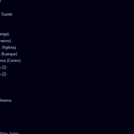
o
a Saúde
ranga)
heiros)
. Ifigênia)
la Buarque)
nema (Centro)
 (1)
 (2)
ytheama
 (São João)