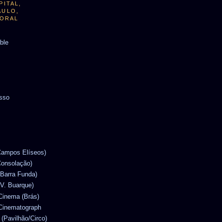
PITAL,
AULO,
TORAL
able
usso
(Campos Elíseos)
Consolação)
(Barra Funda)
(V. Buarque)
 Cinema (Brás)
 Cinematograph
 (Pavilhão/Circo)