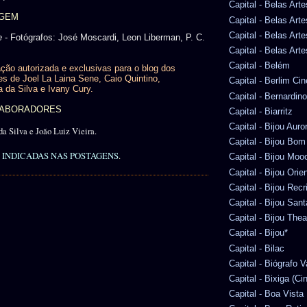
Capital - Belas Arte
AGEM
Capital - Belas Art
Capital - Belas Art
e
- Fotógrafos: José Moscardi, Leon Liberman, P. C.
Capital - Belas Arte
Capital - Belém
ção autorizada e exclusivas para o blog dos
es de Joel La Laina Sene, Caio Quintino,
Capital - Berlim Ci
a da Silva e Ivany Cury.
Capital - Bernardi
OLABORADORES
Capital - Biarritz
Capital - Bijou Auro
da Silva e João Luiz Vieira.
Capital - Bijou Bom
INDICADAS NAS POSTAGENS
.
Capital - Bijou Moo
Capital - Bijou Orie
Capital - Bijou Recr
Capital - Bijou San
Capital - Bijou Thea
Capital - Bijou*
Capital - Bilac
Capital - Biógrafo 
Capital - Bixiga (Ci
Capital - Boa Vista