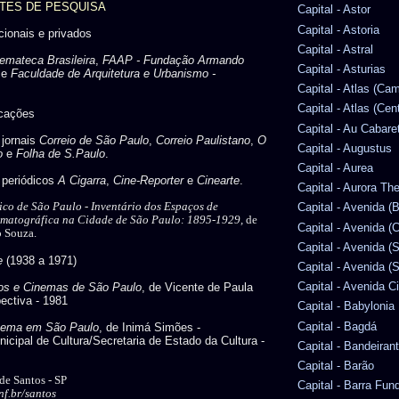
NTES DE PESQUISA
Capital - Astor
Capital - Astoria
ucionais e privados
Capital - Astral
emateca Brasileira
,
FAAP - Fundação Armando
Capital - Asturias
e
Faculdade de Arquitetura e Urbanismo -
Capital - Atlas (Ca
Capital - Atlas (Cen
icações
Capital - Au Cabare
 jornais
Correio de São Paulo
,
Correio Paulistano
,
O
Capital - Augustus
o
e
Folha de S.Paulo
.
Capital - Aurea
s periódicos
A Cigarra
,
Cine-Reporter
e
Cinearte
.
Capital - Aurora Th
ico de São Paulo -
Inventário dos Espaços de
Capital - Avenida (
ematográfica na Cidade de São Paulo: 1895-1929,
de
Capital - Avenida (C
o Souza.
Capital - Avenida (
e
(1938 a 1971)
Capital - Avenida (S
Capital - Avenida C
cos e Cinemas de São Paulo
, de Vicente de Paula
ectiva - 1981
Capital - Babylonia
Capital - Bagdá
nema em São Paulo
, de Inimá Simões -
icipal de Cultura/Secretaria de Estado da Cultura -
Capital - Bandeiran
Capital - Barão
 de Santos - SP
Capital - Barra Fun
f.br/santos