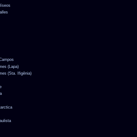
líseos
alles
e Campos
omes (Lapa)
mes (Sta. Ifigênia)
e
a
tarctica
aulista