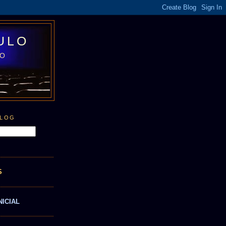
ULO
LO
BLOG
S
NICIAL