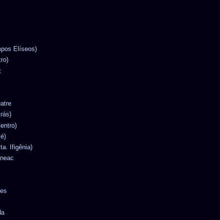
mpos Elíseos)
tro)
t
eatre
Brás)
entro)
Sé)
ta. Ifigênia)
ineac
tes
da