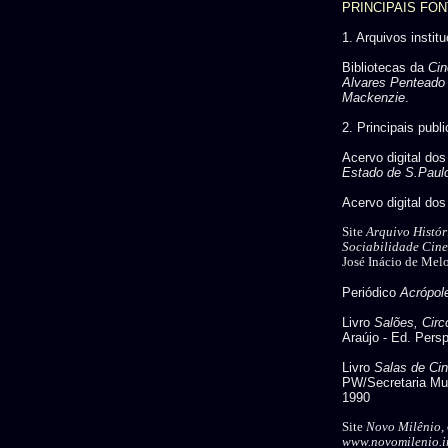
PRINCIPAIS FO
1. Arquivos instit
Bibliotecas da
Cin
Alvares Penteado
Mackenzie
.
2. Principais publ
Acervo digital dos
Estado de S.Paul
Acervo digital do
Site
Arquivo Histór
Sociabilidade Cin
José Inácio de Mel
Periódico
Acrópol
Livro
Salões, Cir
Araújo - Ed. Persp
Livro
Salas de Ci
PW/Secretaria Mun
1990
Site
Novo Milênio
,
www.novomilenio.in