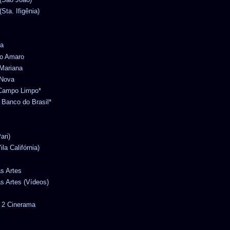
Sta. Ifigênia)
ra
to Amaro
 Mariana
 Nova
o Campo Limpo*
l Banco do Brasil*
ari)
ila Califórnia)
as Artes
as Artes (Vídeos)
r 2 Cinerama