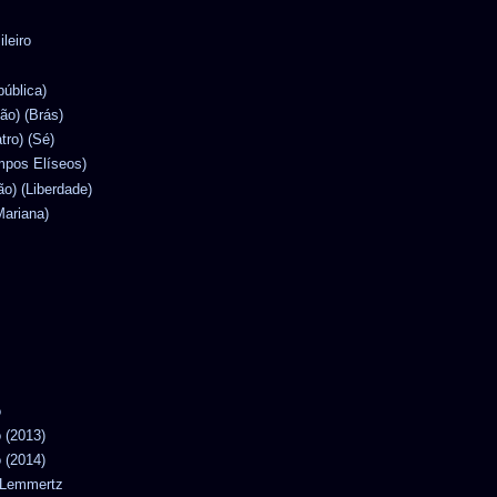
ileiro
pública)
lão) (Brás)
atro) (Sé)
mpos Elíseos)
ão) (Liberdade)
Mariana)
o
o (2013)
o (2014)
n Lemmertz