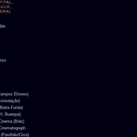
PITAL,
AULO,
TORAL
able
usso
(Campos Elíseos)
Consolação)
(Barra Funda)
(V. Buarque)
 Cinema (Brás)
 Cinematograph
 (Pavilhão/Circo)