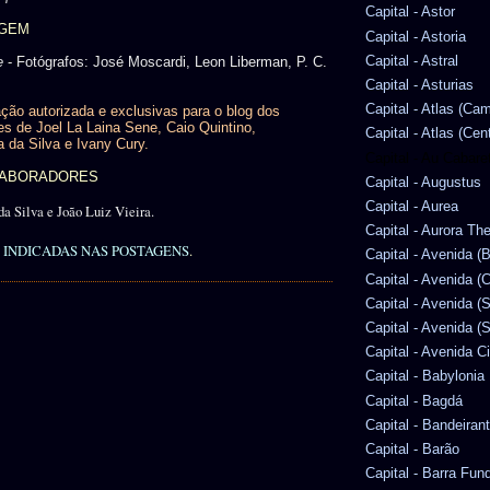
Capital - Astor
AGEM
Capital - Astoria
Capital - Astral
e
- Fotógrafos: José Moscardi, Leon Liberman, P. C.
Capital - Asturias
Capital - Atlas (Ca
ção autorizada e exclusivas para o blog dos
es de Joel La Laina Sene, Caio Quintino,
Capital - Atlas (Cen
a da Silva e Ivany Cury.
Capital - Au Cabare
OLABORADORES
Capital - Augustus
Capital - Aurea
da Silva e João Luiz Vieira.
Capital - Aurora Th
INDICADAS NAS POSTAGENS
.
Capital - Avenida (
Capital - Avenida (C
Capital - Avenida (
Capital - Avenida (S
Capital - Avenida C
Capital - Babylonia
Capital - Bagdá
Capital - Bandeiran
Capital - Barão
Capital - Barra Fun