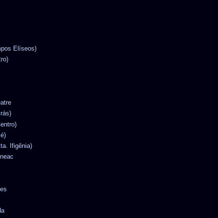
mpos Elíseos)
tro)
t
eatre
Brás)
entro)
Sé)
ta. Ifigênia)
ineac
tes
da