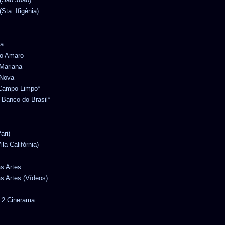
Sta. Ifigênia)
ra
to Amaro
 Mariana
 Nova
o Campo Limpo*
l Banco do Brasil*
ari)
ila Califórnia)
as Artes
as Artes (Vídeos)
r 2 Cinerama