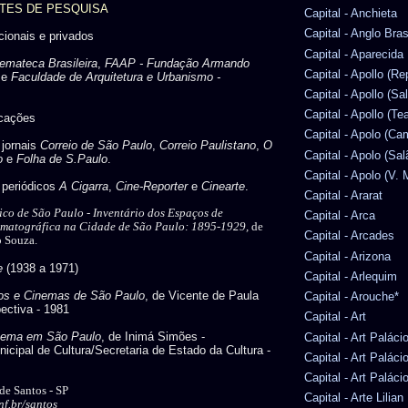
NTES DE PESQUISA
Capital - Anchieta
Capital - Anglo Bras
ucionais e privados
Capital - Aparecida
emateca Brasileira
,
FAAP - Fundação Armando
Capital - Apollo (Re
e
Faculdade de Arquitetura e Urbanismo -
Capital - Apollo (Sa
Capital - Apollo (Te
icações
Capital - Apolo (Ca
 jornais
Correio de São Paulo
,
Correio Paulistano
,
O
Capital - Apolo (Sal
o
e
Folha de S.Paulo
.
Capital - Apolo (V. 
s periódicos
A Cigarra
,
Cine-Reporter
e
Cinearte
.
Capital - Ararat
ico de São Paulo -
Inventário dos Espaços de
Capital - Arca
ematográfica na Cidade de São Paulo: 1895-1929,
de
Capital - Arcades
o Souza.
Capital - Arizona
e
(1938 a 1971)
Capital - Arlequim
cos e Cinemas de São Paulo
, de Vicente de Paula
Capital - Arouche*
ectiva - 1981
Capital - Art
nema em São Paulo
, de Inimá Simões -
Capital - Art Paláci
icipal de Cultura/Secretaria de Estado da Cultura -
Capital - Art Paláci
Capital - Art Paláci
 de Santos - SP
Capital - Arte Lilia
f.br/santos