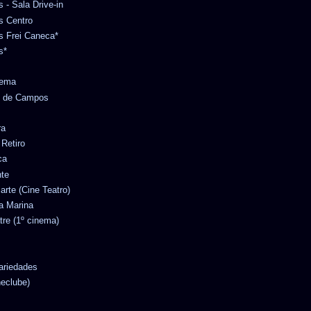
s - Sala Drive-in
es Centro
es Frei Caneca*
s*
nema
no de Campos
ra
 Retiro
ca
nte
iarte (Cine Teatro)
ta Marina
tre (1º cinema)
Variedades
neclube)