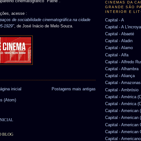
parelho cinematográfico "Pathé".
CINEMAS DA CA
GRANDE SÃO P
INTERIOR E LI
ações, acesse :
spaços de sociabilidade cinematográfica na cidade
Capital - A
95-1929"
, de José Inácio de Melo Souza.
Capital - A L'incroy
Capital - Abaeté
Capital - Aladin
Capital - Alamo
Capital - Alfa
Capital - Alfredo R
Capital - Alhambra
Capital - Aliança
Capital - Amazonas
ágina inicial
Postagens mais antigas
Capital - Ambrósio
Capital - América 
s (Atom)
Capital - América (
Capital - American 
Capital - American 
NICIAL
Capital - American
Capital - American
O BLOG
Capital - Americano