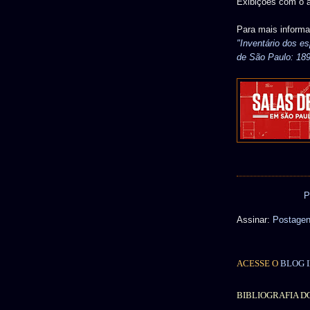
Exibições com o a
Para mais inform
"Inventário dos e
de São Paulo: 18
P
Assinar:
Postagen
ACESSE O
BLOG I
BIBLIOGRAFIA D