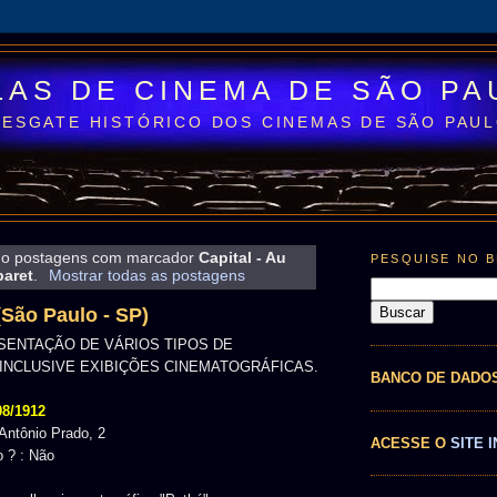
LAS DE CINEMA DE SÃO PA
RESGATE HISTÓRICO DOS CINEMAS DE SÃO PAU
o postagens com marcador
Capital - Au
PESQUISE NO 
aret
.
Mostrar todas as postagens
(São Paulo - SP)
SENTAÇÃO DE VÁRIOS TIPOS DE
INCLUSIVE EXIBIÇÕES CINEMATOGRÁFICAS.
BANCO DE DADO
08/1912
Antônio Prado, 2
ACESSE O
SITE I
 ? : Não