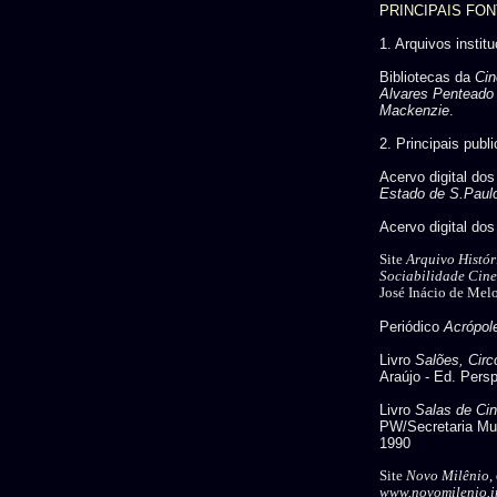
PRINCIPAIS FO
1. Arquivos instit
Bibliotecas da
Cin
Alvares Penteado
Mackenzie
.
2. Principais publ
Acervo digital dos
Estado de S.Paul
Acervo digital do
Site
Arquivo Histór
Sociabilidade Cin
José Inácio de Mel
Periódico
Acrópol
Livro
Salões, Cir
Araújo - Ed. Persp
Livro
Salas de Ci
PW/Secretaria Mun
1990
Site
Novo Milênio
,
www.novomilenio.in