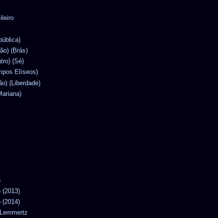
ileiro
pública)
lão) (Brás)
atro) (Sé)
mpos Elíseos)
ão) (Liberdade)
Mariana)
o
o (2013)
o (2014)
n Lemmertz