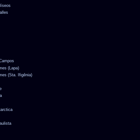
líseos
alles
e Campos
omes (Lapa)
mes (Sta. Ifigênia)
e
a
tarctica
aulista