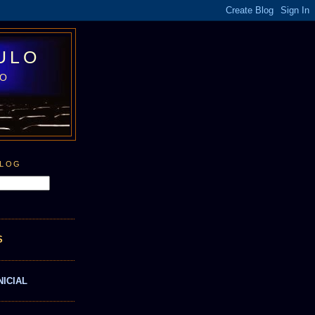
ULO
LO
BLOG
S
NICIAL