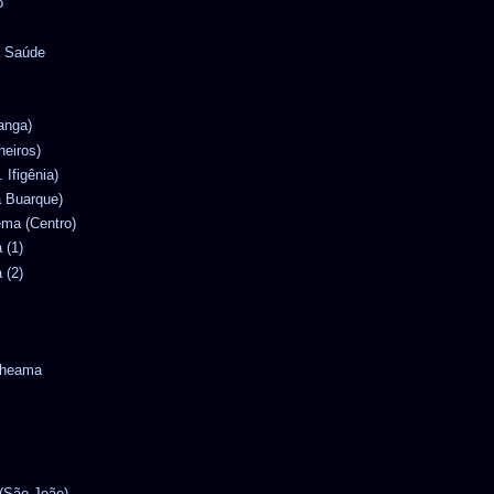
o
a Saúde
ranga)
heiros)
. Ifigênia)
la Buarque)
nema (Centro)
 (1)
 (2)
ytheama
 (São João)