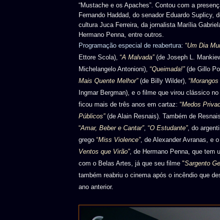
“Mustache e os Apaches”. Contou com a presença
Fernando Haddad, do senador Eduardo Suplicy, do
cultura Juca Ferreira, da jornalista Marília Gabrie
Hermano Penna, entre outros.
Programação especial de reabertura:
“
Um Dia Mui
Ettore Scola),
“
A Malvada”
(de Joseph L. Mankiew
Michelangelo Antonioni),
“
Queimada!”
(de Gillo Po
Mais Quente Melhor”
(de Billy Wilder),
“
Morangos 
Ingmar Bergman), e o filme que virou clássico no 
ficou mais de três anos em cartaz:
“
Medos Priva
Públicos”
(de Alain Resnais). Também de Resnais
“
Amar, Beber e Cantar”
,
“
O Estudante”
, do argent
grego
“
Miss Violence”
, de Alexander Avranas, e o 
Ventos que Virão”
, de Hermano Penna, que tem u
com o Belas Artes, já que seu filme
"
Sargento Get
também reabriu o cinema após o incêndio que des
ano anterior.