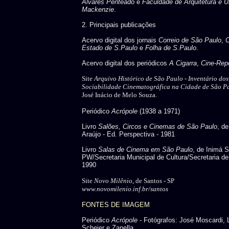
Alvares Penteado
e
Faculdade de Arquitetura e U
Mackenzie
.
2. Principais publicações
Acervo digital dos jornais
Correio de São Paulo
,
C
Estado de S.Paulo
e
Folha de S.Paulo
.
Acervo digital dos periódicos
A Cigarra
,
Cine-Repo
Site
Arquivo Histórico de São Paulo -
Inventário do
Sociabilidade Cinematográfica na Cidade de São P
José Inácio de Melo Souza.
Periódico
Acrópole
(1938 a 1971)
Livro
Salões, Circos e Cinemas de São Paulo
, d
Araújo - Ed. Perspectiva - 1981
Livro
Salas de Cinema em São Paulo
, de Inimá 
PW/Secretaria Municipal de Cultura/Secretaria de
1990
Site
Novo Milênio
, de Santos - SP
www.novomilenio.inf.br/santos
FONTES DE IMAGEM
Periódico
Acrópole
- Fotógrafos: José Moscardi, 
Scheier e Zanella.