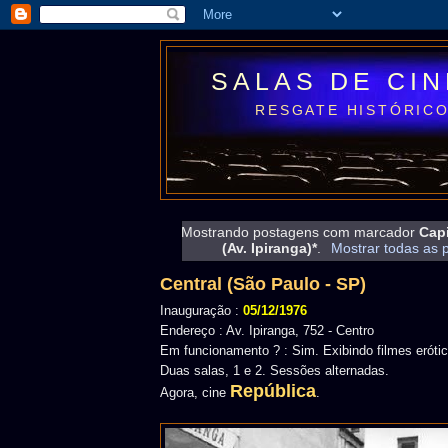
SALAS DE CI
RESGATE HISTÓRICO
Mostrando postagens com marcador
Capi
(Av. Ipiranga)*
.
Mostrar todas as 
Central (São Paulo - SP)
Inauguração :
05/12/1976
Endereço : Av. Ipiranga, 752 - Centro
Em funcionamento ? : Sim. Exibindo filmes erótic
Duas salas, 1 e 2. Sessões alternadas.
República
Agora, cine
.