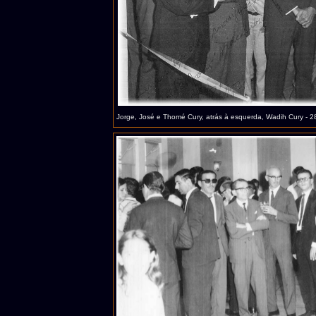
Jorge, José e Thomé Cury, atrás à esquerda, Wadih Cury - 