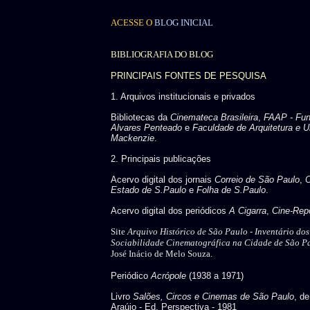
ACESSE O
BLOG INICIAL
BIBLIOGRAFIA DO BLOG
PRINCIPAIS FONTES DE PESQUISA
1. Arquivos institucionais e privados
Bibliotecas da
Cinemateca Brasileira
,
FAAP - Fu
Alvares Penteado
e
Faculdade de Arquitetura e U
Mackenzie
.
2. Principais publicações
Acervo digital dos jornais
Correio de São Paulo
,
C
Estado de S.Paulo
e
Folha de S.Paulo
.
Acervo digital dos periódicos
A Cigarra
,
Cine-Repo
Site
Arquivo Histórico de São Paulo -
Inventário do
Sociabilidade Cinematográfica na Cidade de São P
José Inácio de Melo Souza.
Periódico
Acrópole
(1938 a 1971)
Livro
Salões, Circos e Cinemas de São Paulo
, d
Araújo - Ed. Perspectiva - 1981