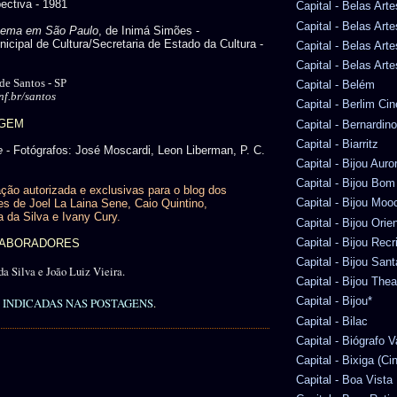
ectiva - 1981
Capital - Belas Arte
Capital - Belas Art
nema em São Paulo
, de Inimá Simões -
icipal de Cultura/Secretaria de Estado da Cultura -
Capital - Belas Art
Capital - Belas Arte
 de Santos - SP
Capital - Belém
f.br/santos
Capital - Berlim Ci
AGEM
Capital - Bernardi
Capital - Biarritz
e
- Fotógrafos: José Moscardi, Leon Liberman, P. C.
Capital - Bijou Auro
Capital - Bijou Bom
ção autorizada e exclusivas para o blog dos
Capital - Bijou Moo
es de Joel La Laina Sene, Caio Quintino,
a da Silva e Ivany Cury.
Capital - Bijou Orie
Capital - Bijou Recr
OLABORADORES
Capital - Bijou San
da Silva e João Luiz Vieira.
Capital - Bijou Thea
Capital - Bijou*
INDICADAS NAS POSTAGENS
.
Capital - Bilac
Capital - Biógrafo 
Capital - Bixiga (Ci
Capital - Boa Vista