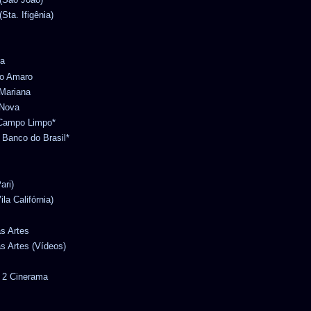
Sta. Ifigênia)
ra
to Amaro
 Mariana
 Nova
o Campo Limpo*
l Banco do Brasil*
ari)
ila Califórnia)
as Artes
as Artes (Vídeos)
r 2 Cinerama