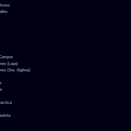
líseos
alles
e Campos
omes (Lapa)
mes (Sta. Ifigênia)
e
a
tarctica
aulista