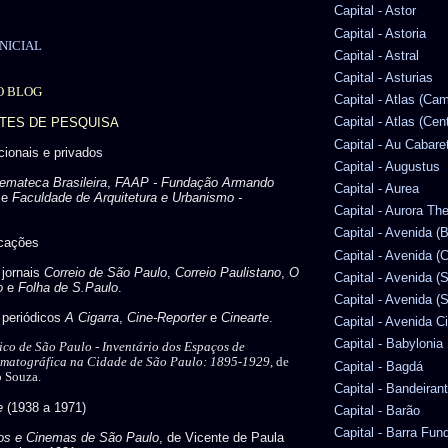
Capital - Astor
Capital - Astoria
NICIAL
Capital - Astral
Capital - Asturias
O BLOG
Capital - Atlas (Ca
Capital - Atlas (Cen
NTES DE PESQUISA
Capital - Au Cabare
ucionais e privados
Capital - Augustus
emateca Brasileira
,
FAAP - Fundação Armando
Capital - Aurea
e
Faculdade de Arquitetura e Urbanismo -
Capital - Aurora Th
Capital - Avenida (
icações
Capital - Avenida (C
 jornais
Correio de São Paulo
,
Correio Paulistano
,
O
Capital - Avenida (
o
e
Folha de S.Paulo
.
Capital - Avenida (S
s periódicos
A Cigarra
,
Cine-Reporter
e
Cinearte
.
Capital - Avenida C
Capital - Babylonia
ico de São Paulo -
Inventário dos Espaços de
ematográfica na Cidade de São Paulo: 1895-1929,
de
Capital - Bagdá
o Souza.
Capital - Bandeiran
e
(1938 a 1971)
Capital - Barão
Capital - Barra Fun
cos e Cinemas de São Paulo
, de Vicente de Paula