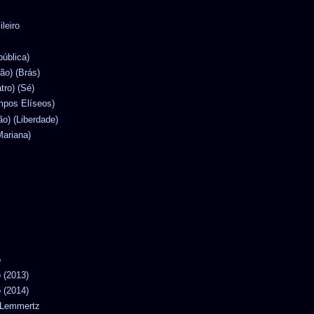
ileiro
pública)
lão) (Brás)
atro) (Sé)
mpos Elíseos)
ão) (Liberdade)
Mariana)
o
o (2013)
o (2014)
n Lemmertz