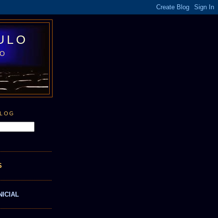
ULO
LO
BLOG
S
NICIAL