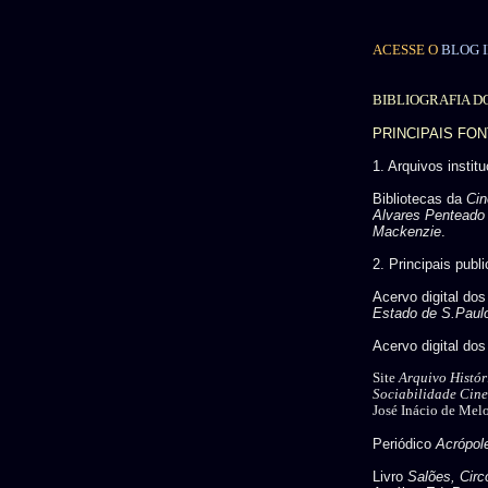
ACESSE O
BLOG I
BIBLIOGRAFIA D
PRINCIPAIS FO
1. Arquivos instit
Bibliotecas da
Cin
Alvares Penteado
Mackenzie
.
2. Principais publ
Acervo digital dos
Estado de S.Paul
Acervo digital do
Site
Arquivo Histór
Sociabilidade Cin
José Inácio de Mel
Periódico
Acrópol
Livro
Salões, Cir