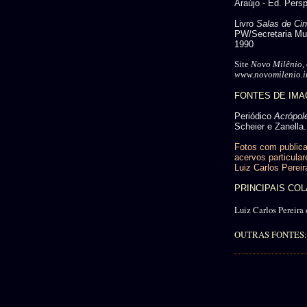
Araújo - Ed. Persp
Livro
Salas de Ci
PW/Secretaria Mun
1990
Site
Novo Milênio
,
www.novomilenio.in
FONTES DE IM
Periódico
Acrópol
Scheier e Zanella.
Fotos com publica
acervos particular
Luiz Carlos Pereir
PRINCIPAIS C
Luiz Carlos Pereira 
OUTRAS FONTES: