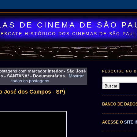
LAS DE CINEMA DE SÃO PA
RESGATE HISTÓRICO DOS CINEMAS DE SÃO PAU
ostagens com marcador
Interior - São José
PESQUISE NO 
s - SANTANA* - Documentários
.
Mostrar
todas as postagens
o José dos Campos - SP)
BANCO DE DADO
ACESSE O
SITE I