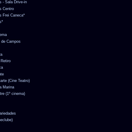
s - Sala Drive-in
es Centro
es Frei Caneca*
s*
nema
no de Campos
ra
 Retiro
ca
nte
iarte (Cine Teatro)
ta Marina
tre (1º cinema)
Variedades
neclube)