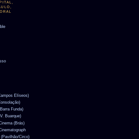
PITAL,
AULO,
TORAL
able
usso
(Campos Elíseos)
Consolação)
(Barra Funda)
(V. Buarque)
 Cinema (Brás)
 Cinematograph
 (Pavilhão/Circo)