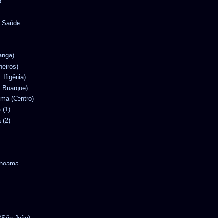
o
a Saúde
ranga)
heiros)
. Ifigênia)
la Buarque)
nema (Centro)
 (1)
 (2)
ytheama
 (São João)