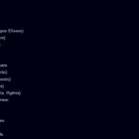
mpos Elíseos)
tro)
t
eatre
Brás)
entro)
Sé)
ta. Ifigênia)
ineac
tes
da