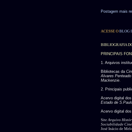
Postagem mais re
ACESSE O
BLOG I
BIBLIOGRAFIA D
PRINCIPAIS FO
1. Arquivos instit
Bibliotecas da
Cin
Alvares Penteado
Mackenzie
.
2. Principais publ
Acervo digital dos
Estado de S.Paul
Acervo digital do
Site
Arquivo Histór
Sociabilidade Cin
José Inácio de Mel