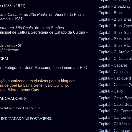
e
(1938 a 1971)
Capital - Broadway (
Capital - Bruni
cos e Cinemas de São Paulo
, de Vicente de Paula
ectiva - 1981
Capital - Bruni Brás
Capital - Bruni Ope
nema em São Paulo
, de Inimá Simões -
icipal de Cultura/Secretaria de Estado da Cultura -
Capital - Bruni San
Capital - Bruni Vila
 de Santos - SP
Capital - Bruni Vila
f.br/santos
Capital - C. Araúj
Capital - C. Cultura
AGEM
Capital - Cabaret
e
- Fotógrafos: José Moscardi, Leon Liberman, P. C.
Capital - Caboclo
Capital - Cacique (P
ção autorizada e exclusivas para o blog dos
Capital - Cacique (V
es de Joel La Laina Sene, Caio Quintino,
a da Silva e Ivany Cury.
Capital - Cairo
Capital - Caixa Bel
OLABORADORES
Capital - Caixa Bel
da Silva e João Luiz Vieira.
Capital - Cal Center
Capital - Cal Cente
INDICADAS NAS POSTAGENS
.
Capital - Califórnia
Capital - Cambucy