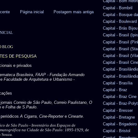
Capital - Bom Retir
Capital - Bombril
cente
Página inicial
Postagem mais antiga
Capital - Bosque d
Capital - Boulevard
Capital - Brás Bijou
NICIAL
Capital - Brasil (Ipi
Capital - Brasil (Pin
O BLOG
Capital - Brasil (Sta
Capital - Brasil (Vi
NTES DE PESQUISA
Capital - Brasil Ci
ucionais e privados
Capital - Brasilândia
emateca Brasileira
,
FAAP - Fundação Armando
Capital - Brasilândia
e
Faculdade de Arquitetura e Urbanismo -
Capital - Brasília
Capital - Braz
icações
Capital - Braz Cine
 jornais
Correio de São Paulo
,
Correio Paulistano
,
O
Capital - Braz-Pol
o
e
Folha de S.Paulo
.
Capital - Bresser
s periódicos
A Cigarra
,
Cine-Reporter
e
Cinearte
.
Capital - Bretagne
Capital - Brigadeiro
ico de São Paulo -
Inventário dos Espaços de
ematográfica na Cidade de São Paulo: 1895-1929,
de
Capital - Bristol
o Souza.
Capital - Broadway