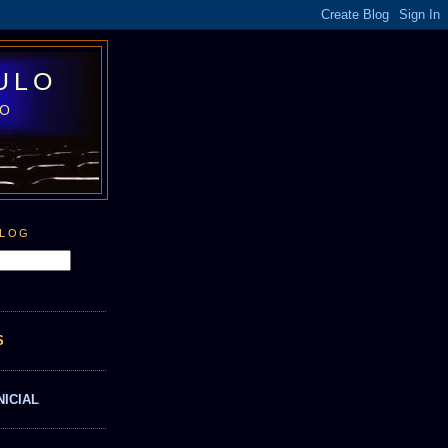
ULO
LO
BLOG
S
NICIAL