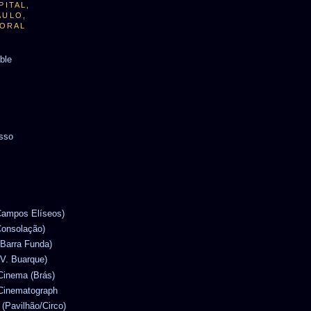
PITAL,
AULO,
TORAL
able
usso
(Campos Elíseos)
Consolação)
(Barra Funda)
(V. Buarque)
 Cinema (Brás)
 Cinematograph
 (Pavilhão/Circo)