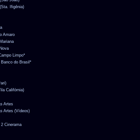
Sta. Ifigênia)
ra
to Amaro
 Mariana
 Nova
o Campo Limpo*
l Banco do Brasil*
ari)
ila Califórnia)
as Artes
as Artes (Vídeos)
r 2 Cinerama