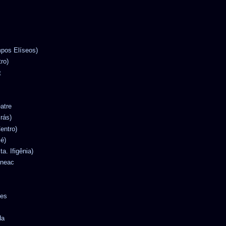
mpos Elíseos)
tro)
t
eatre
Brás)
entro)
Sé)
ta. Ifigênia)
ineac
tes
da