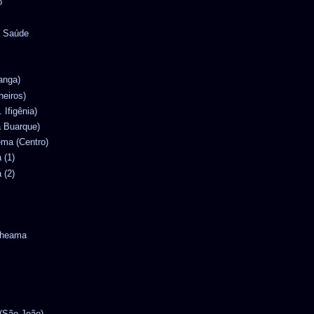
o
a Saúde
ranga)
heiros)
. Ifigênia)
la Buarque)
nema (Centro)
 (1)
 (2)
ytheama
 (São João)