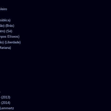
ileiro
pública)
lão) (Brás)
atro) (Sé)
mpos Elíseos)
ão) (Liberdade)
Mariana)
o
o (2013)
o (2014)
n Lemmertz