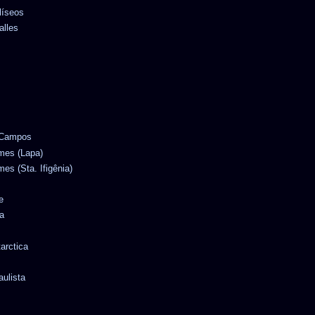
líseos
alles
e Campos
omes (Lapa)
mes (Sta. Ifigênia)
e
a
tarctica
aulista