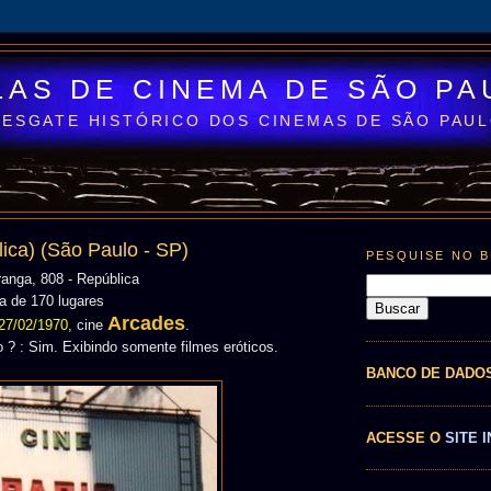
LAS DE CINEMA DE SÃO PA
RESGATE HISTÓRICO DOS CINEMAS DE SÃO PAU
lica) (São Paulo - SP)
PESQUISE NO 
ranga, 808 - República
a de 170 lugares
Arcades
27/02/1970
, cine
.
? : Sim. Exibindo somente filmes eróticos.
BANCO DE DADO
ACESSE O
SITE I