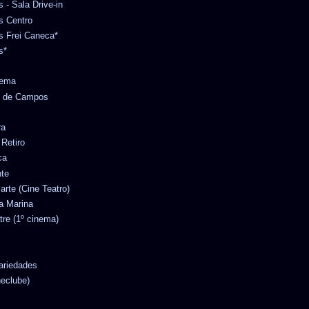
s - Sala Drive-in
es Centro
es Frei Caneca*
s*
nema
no de Campos
ra
 Retiro
ca
nte
iarte (Cine Teatro)
ta Marina
tre (1º cinema)
Variedades
neclube)