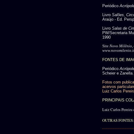
Periódico
Acrópol
Livro
Salões, Cir
Araújo - Ed. Persp
Livro
Salas de Ci
PW/Secretaria Mun
1990
Site
Novo Milênio
,
www.novomilenio.in
FONTES DE IM
Periódico
Acrópol
Scheier e Zanella.
Fotos com publica
acervos particular
Luiz Carlos Pereir
PRINCIPAIS C
Luiz Carlos Pereira 
OUTRAS FONTES: