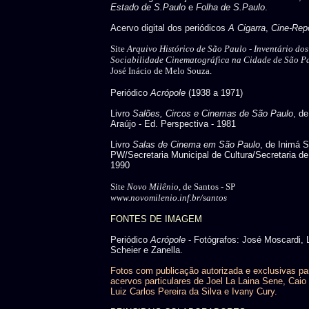
Estado de S.Paulo
e
Folha de S.Paulo
.
Acervo digital dos periódicos
A Cigarra
,
Cine-Repo
Site
Arquivo Histórico de São Paulo -
Inventário do
Sociabilidade Cinematográfica na Cidade de São P
José Inácio de Melo Souza.
Periódico
Acrópole
(1938 a 1971)
Livro
Salões, Circos e Cinemas de São Paulo
, d
Araújo - Ed. Perspectiva - 1981
Livro
Salas de Cinema em São Paulo
, de Inimá 
PW/Secretaria Municipal de Cultura/Secretaria de
1990
Site
Novo Milênio
, de Santos - SP
www.novomilenio.inf.br/santos
FONTES DE IMAGEM
Periódico
Acrópole
- Fotógrafos: José Moscardi, 
Scheier e Zanella.
Fotos com publicação autorizada e exclusivas pa
acervos particulares de Joel La Laina Sene, Caio 
Luiz Carlos Pereira da Silva e Ivany Cury.