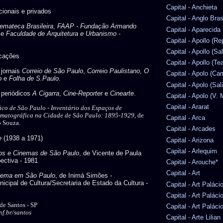
Capital - Anchieta
ucionais e privados
Capital - Anglo Bras
emateca Brasileira
,
FAAP - Fundação Armando
Capital - Aparecida
e
Faculdade de Arquitetura e Urbanismo -
Capital - Apollo (Re
Capital - Apollo (Sa
icações
Capital - Apollo (Te
 jornais
Correio de São Paulo
,
Correio Paulistano
,
O
Capital - Apolo (Ca
o
e
Folha de S.Paulo
.
Capital - Apolo (Sal
s periódicos
A Cigarra
,
Cine-Reporter
e
Cinearte
.
Capital - Apolo (V. 
Capital - Ararat
ico de São Paulo -
Inventário dos Espaços de
ematográfica na Cidade de São Paulo: 1895-1929,
de
Capital - Arca
o Souza.
Capital - Arcades
e
(1938 a 1971)
Capital - Arizona
Capital - Arlequim
cos e Cinemas de São Paulo
, de Vicente de Paula
ectiva - 1981
Capital - Arouche*
Capital - Art
nema em São Paulo
, de Inimá Simões -
icipal de Cultura/Secretaria de Estado da Cultura -
Capital - Art Paláci
Capital - Art Paláci
 de Santos - SP
Capital - Art Paláci
f.br/santos
Capital - Arte Lilia