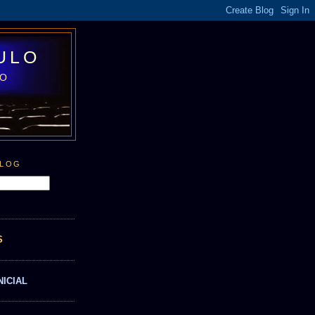
ULO
LO
BLOG
S
NICIAL