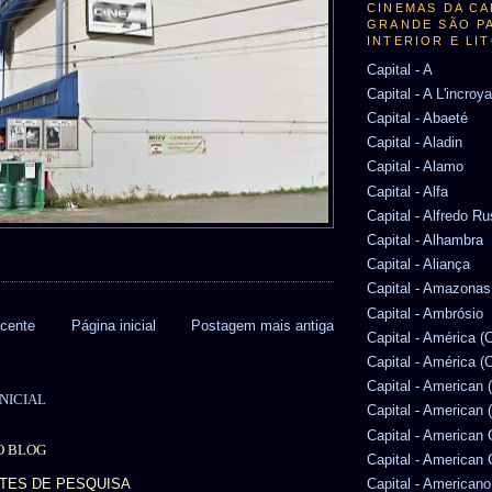
CINEMAS DA CA
GRANDE SÃO P
INTERIOR E LI
Capital - A
Capital - A L'incroy
Capital - Abaeté
Capital - Aladin
Capital - Alamo
Capital - Alfa
Capital - Alfredo R
Capital - Alhambra
Capital - Aliança
Capital - Amazonas
Capital - Ambrósio
cente
Página inicial
Postagem mais antiga
Capital - América 
Capital - América (
Capital - American 
NICIAL
Capital - American 
Capital - American
O BLOG
Capital - American
NTES DE PESQUISA
Capital - Americano