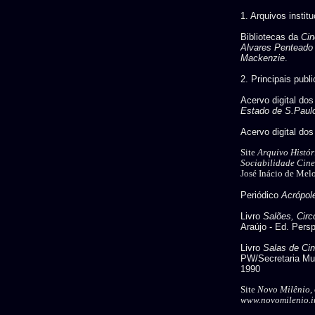
1. Arquivos instit
Bibliotecas da
Cin
Alvares Penteado
Mackenzie
.
2. Principais publ
Acervo digital dos
Estado de S.Paul
Acervo digital do
Site
Arquivo Histór
Sociabilidade Cin
José Inácio de Mel
Periódico
Acrópol
Livro
Salões, Cir
Araújo - Ed. Persp
Livro
Salas de Ci
PW/Secretaria Mun
1990
Site
Novo Milênio
,
www.novomilenio.in