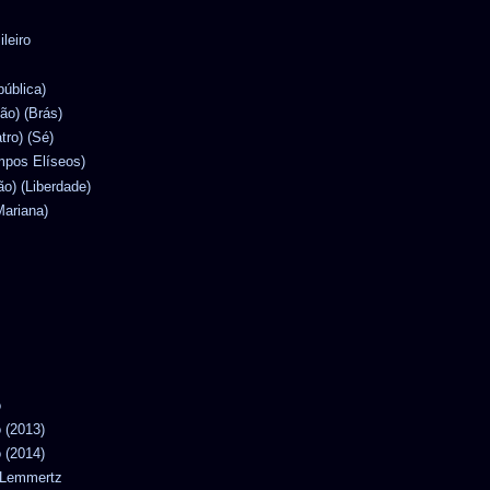
ileiro
pública)
lão) (Brás)
atro) (Sé)
mpos Elíseos)
ão) (Liberdade)
Mariana)
o
o (2013)
o (2014)
n Lemmertz