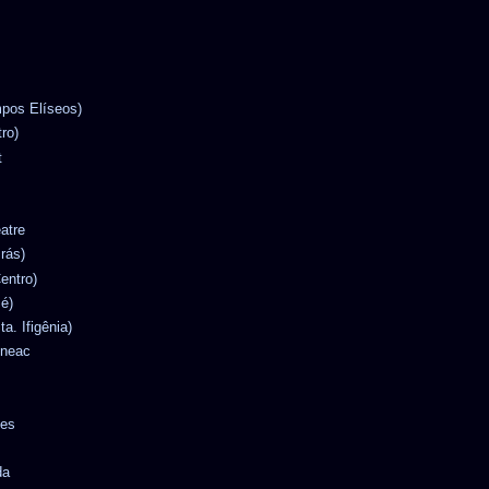
mpos Elíseos)
tro)
t
eatre
Brás)
entro)
Sé)
ta. Ifigênia)
ineac
tes
da