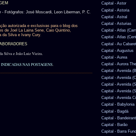
AGEM
Capital - Astor
Capital - Astoria
e
- Fotógrafos: José Moscardi, Leon Liberman, P. C.
Capital - Astral
Capital - Asturias
ção autorizada e exclusivas para o blog dos
es de Joel La Laina Sene, Caio Quintino,
Capital - Atlas (Ca
a da Silva e Ivany Cury.
Capital - Atlas (Cen
Capital - Au Cabare
OLABORADORES
Capital - Augustus
da Silva e João Luiz Vieira.
Capital - Aurea
INDICADAS NAS POSTAGENS
.
Capital - Aurora Th
Capital - Avenida (
Capital - Avenida (C
Capital - Avenida (
Capital - Avenida (S
Capital - Avenida C
Capital - Babylonia
Capital - Bagdá
Capital - Bandeiran
Capital - Barão
Capital - Barra Fun