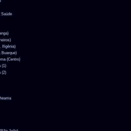
o
a Saúde
ranga)
heiros)
. Ifigênia)
la Buarque)
nema (Centro)
 (1)
 (2)
ytheama
 (São João)