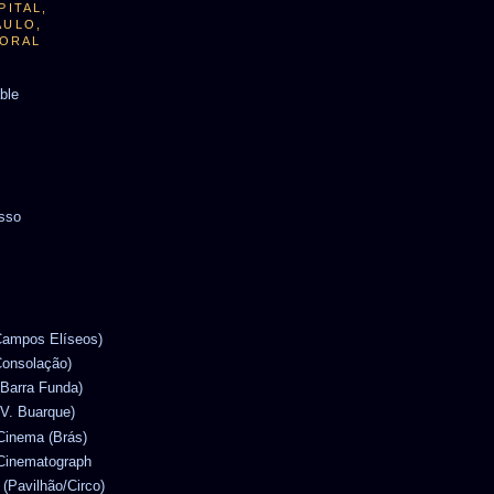
PITAL,
AULO,
TORAL
able
usso
(Campos Elíseos)
Consolação)
(Barra Funda)
(V. Buarque)
 Cinema (Brás)
 Cinematograph
 (Pavilhão/Circo)