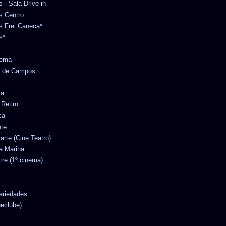
s - Sala Drive-in
es Centro
es Frei Caneca*
s*
nema
no de Campos
ra
 Retiro
ca
nte
iarte (Cine Teatro)
ta Marina
tre (1º cinema)
Variedades
neclube)