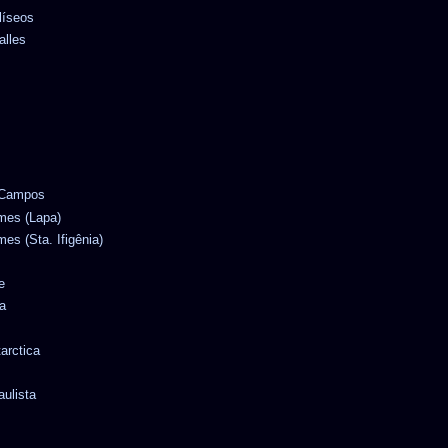
líseos
alles
e Campos
omes (Lapa)
mes (Sta. Ifigênia)
e
a
tarctica
aulista