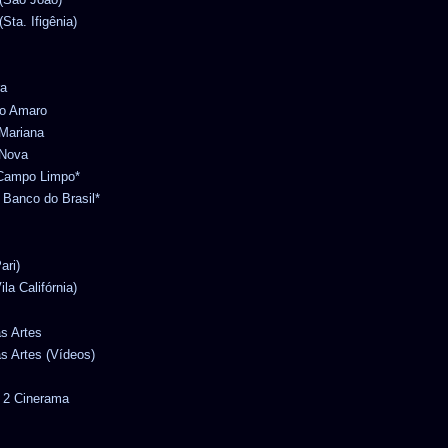
Sta. Ifigênia)
ra
to Amaro
 Mariana
 Nova
o Campo Limpo*
l Banco do Brasil*
ari)
ila Califórnia)
as Artes
as Artes (Vídeos)
r 2 Cinerama