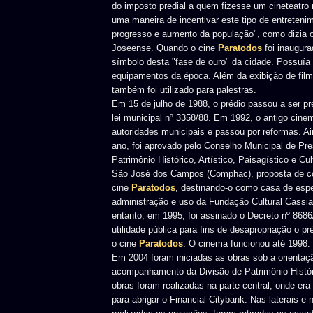
do imposto predial a quem fizesse um cineteatro 
uma maneira de incentivar este tipo de entretenim
progresso e aumento da população", como dizia o 
Joseense. Quando o cine
Paratodos
foi inaugura
símbolo desta "fase de ouro" da cidade. Possuí
equipamentos da época. Além da exibição de fil
também foi utilizado para palestras.
Em 15 de julho de 1988, o prédio passou a ser p
lei municipal nº 3358/88. Em 1992, o antigo cine
autoridades municipais e passou por reformas. 
ano, foi aprovado pelo Conselho Municipal de Pr
Patrimônio Histórico, Artístico, Paisagístico e Cu
São José dos Campos (Comphac), proposta de c
cine
Paratodos
, destinando-o como casa de esp
administração e uso da Fundação Cultural Cassi
entanto, em 1995, foi assinado o Decreto nº 8686
utilidade pública para fins de desapropriação o p
o cine
Paratodos
. O cinema funcionou até 1998.
Em 2004 foram iniciadas as obras sob a orientaç
acompanhamento da Divisão de Patrimônio Histór
obras foram realizadas na parte central, onde era 
para abrigar o Financial Citybank. Nas laterais e 