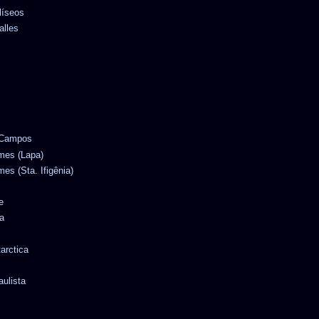
líseos
alles
e Campos
omes (Lapa)
mes (Sta. Ifigênia)
e
a
tarctica
aulista