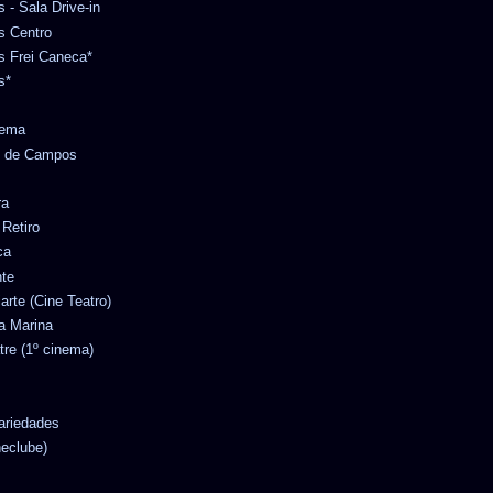
s - Sala Drive-in
es Centro
es Frei Caneca*
s*
nema
no de Campos
ra
 Retiro
ca
nte
iarte (Cine Teatro)
ta Marina
tre (1º cinema)
Variedades
neclube)