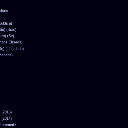
ileiro
pública)
lão) (Brás)
atro) (Sé)
mpos Elíseos)
ão) (Liberdade)
Mariana)
o
o (2013)
o (2014)
n Lemmertz