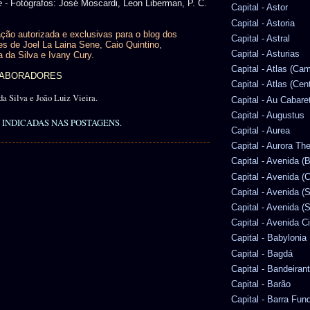
e
- Fotógrafos: José Moscardi, Leon Liberman, P. C.
Capital - Astor
Capital - Astoria
ção autorizada e exclusivas para o blog dos
Capital - Astral
es de Joel La Laina Sene, Caio Quintino,
Capital - Asturias
a da Silva e Ivany Cury.
Capital - Atlas (Ca
OLABORADORES
Capital - Atlas (Cen
da Silva e João Luiz Vieira.
Capital - Au Cabare
Capital - Augustus
INDICADAS NAS POSTAGENS
.
Capital - Aurea
Capital - Aurora Th
Capital - Avenida (
Capital - Avenida (C
Capital - Avenida (
Capital - Avenida (S
Capital - Avenida C
Capital - Babylonia
Capital - Bagdá
Capital - Bandeiran
Capital - Barão
Capital - Barra Fun