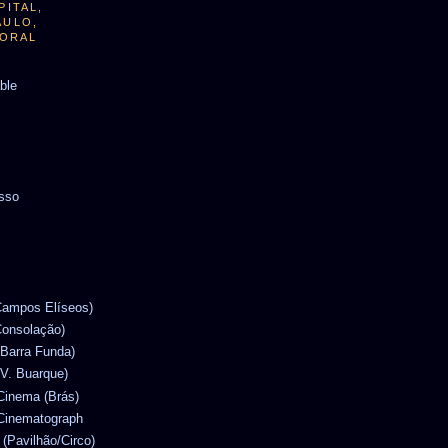
PITAL,
AULO,
TORAL
able
usso
(Campos Elíseos)
Consolação)
(Barra Funda)
(V. Buarque)
 Cinema (Brás)
 Cinematograph
 (Pavilhão/Circo)