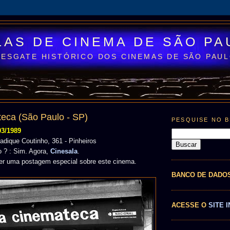
LAS DE CINEMA DE SÃO PA
RESGATE HISTÓRICO DOS CINEMAS DE SÃO PAU
eca (São Paulo - SP)
PESQUISE NO 
03/1989
adique Coutinho, 361 - Pinheiros
 ? : Sim. Agora,
Cinesala
.
er uma postagem especial sobre este cinema.
BANCO DE DADO
ACESSE O
SITE I