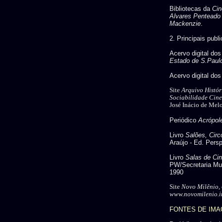
Bibliotecas da
Cin
Alvares Penteado
Mackenzie
.
2. Principais publ
Acervo digital dos
Estado de S.Paul
Acervo digital do
Site
Arquivo Histór
Sociabilidade Cin
José Inácio de Mel
Periódico
Acrópol
Livro
Salões, Cir
Araújo - Ed. Persp
Livro
Salas de Ci
PW/Secretaria Mun
1990
Site
Novo Milênio
,
www.novomilenio.in
FONTES DE IM