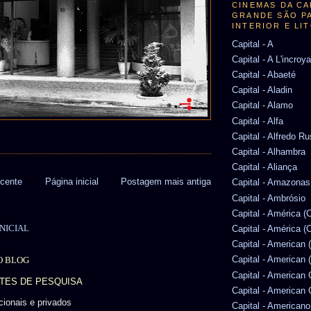
CINEMAS DA CA
GRANDE SÃO P
INTERIOR E LI
Capital - A
Capital - A L'incroy
Capital - Abaeté
Capital - Aladin
Capital - Alamo
Capital - Alfa
Capital - Alfredo R
Capital - Alhambra
Capital - Aliança
cente
Página inicial
Postagem mais antiga
Capital - Amazonas
Capital - Ambrósio
Capital - América 
NICIAL
Capital - América (
Capital - American 
Capital - American 
O BLOG
Capital - American
NTES DE PESQUISA
Capital - American
ucionais e privados
Capital - Americano