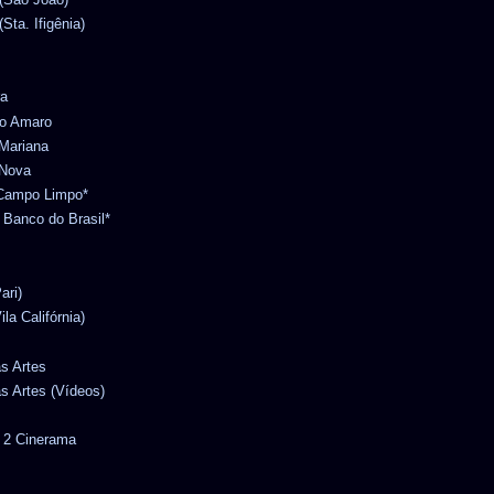
Sta. Ifigênia)
ra
to Amaro
 Mariana
 Nova
o Campo Limpo*
l Banco do Brasil*
ari)
ila Califórnia)
as Artes
as Artes (Vídeos)
r 2 Cinerama